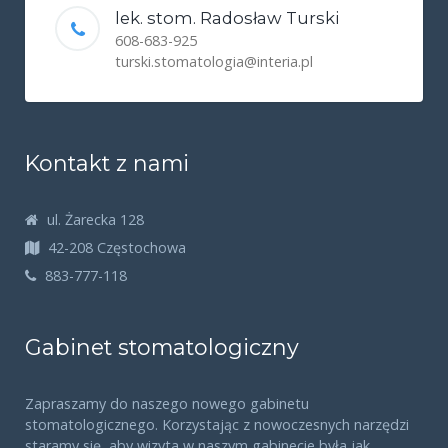
lek. stom. Radosław Turski
608-683-925
turski.stomatologia@interia.pl
Kontakt z nami
ul. Żarecka 128
42-208 Częstochowa
883-777-118
Gabinet stomatologiczny
Zapraszamy do naszego nowego gabinetu
stomatologicznego. Korzystając z nowoczesnych narzędzi
staramy się, aby wizyta w naszym gabinecie była jak