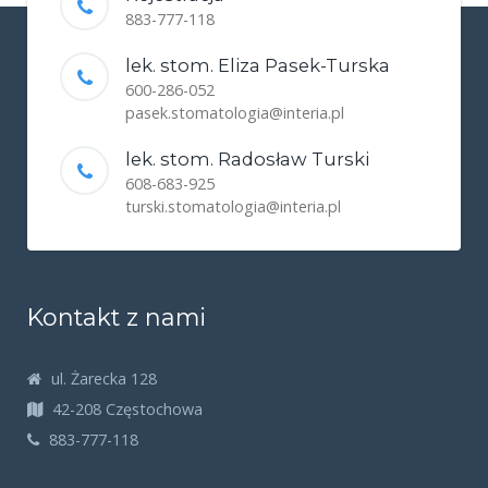
883-777-118
lek. stom. Eliza Pasek-Turska
600-286-052
pasek.stomatologia@interia.pl
lek. stom. Radosław Turski
608-683-925
turski.stomatologia@interia.pl
Kontakt z nami
ul. Żarecka 128
42-208 Częstochowa
883-777-118