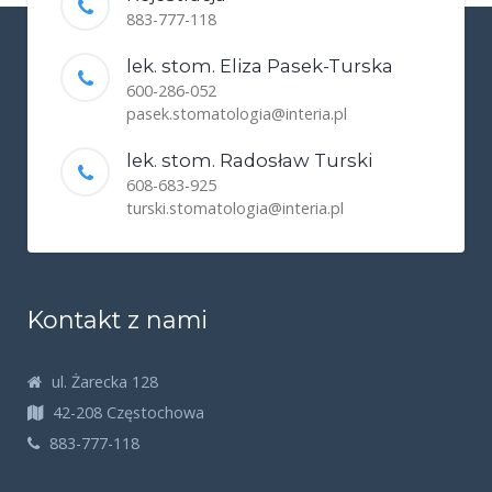
883-777-118
lek. stom. Eliza Pasek-Turska
600-286-052
pasek.stomatologia@interia.pl
lek. stom. Radosław Turski
608-683-925
turski.stomatologia@interia.pl
Kontakt z nami
ul. Żarecka 128
42-208 Częstochowa
883-777-118