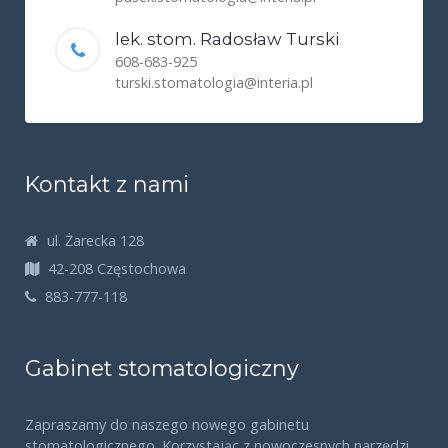
lek. stom. Radosław Turski
608-683-925
turski.stomatologia@interia.pl
Kontakt z nami
ul. Żarecka 128
42-208 Częstochowa
883-777-118
Gabinet stomatologiczny
Zapraszamy do naszego nowego gabinetu
stomatologicznego. Korzystając z nowoczesnych narzędzi