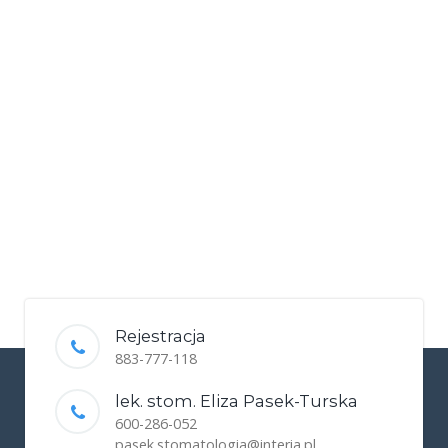
Rejestracja
883-777-118
lek. stom. Eliza Pasek-Turska
600-286-052
pasek.stomatologia@interia.pl