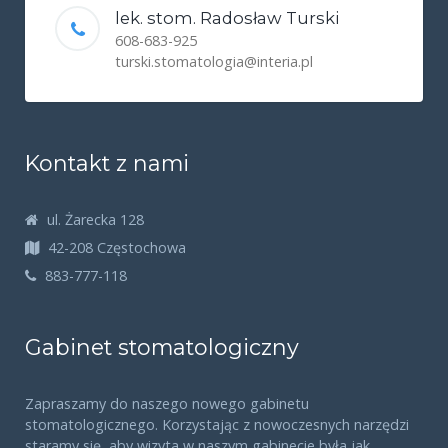
lek. stom. Radosław Turski
608-683-925
turski.stomatologia@interia.pl
Kontakt z nami
ul. Żarecka 128
42-208 Częstochowa
883-777-118
Gabinet stomatologiczny
Zapraszamy do naszego nowego gabinetu
stomatologicznego. Korzystając z nowoczesnych narzędzi
staramy się, aby wizyta w naszym gabinecie była jak