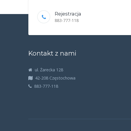
Rejestracja
883-777-118
Kontakt z nami
ul. Żarecka 128
42-208 Częstochowa
883-777-118