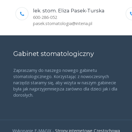
lek. stom. Eliza Pasek-Turska
600-286-052
pasek.stomatologia@interia.pl
Gabinet stomatologiczny
Zapraszamy do naszego nowego gabinetu
stomatologicznego. Korzystając z nowoczesnych
narzędzi staramy się, aby wizyta w naszym gabinecie
była jak najprzyjemniejsza zarówno dla dzieci jak i dla
dorosłych.
Wykonanie E-MAGIX -
Strony internetowe Częstochowa