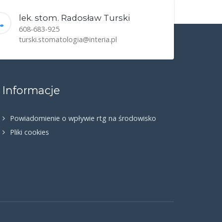
lek. stom. Radosław Turski
608-683-925
turski.stomatologia@interia.pl
Informacje
Powiadomienie o wpływie rtg na środowisko
Pliki cookies