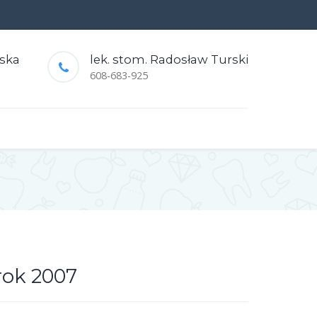
rska
lek. stom. Radosław Turski
608-683-925
 rok 2007